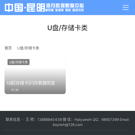
U盘/存储卡类
首页
U盘/存储卡类
U盘/存储卡类
U盘|存储卡|闪存数据恢复
10.3K
联系信息 · · 王 师：13888840438 微 信：Haiyuewh QQ：66657399 Email:
boyiwh@126.com
· · · · · · · · · · · · · · · · · · · · · · · · · · · · · · · · · · · ·
· · · · · · · · · · · · · · · · · · · · · · · · · · · · · · ·
· · · · ·
· · · · · · · · · · · · · · · · · · · · · · · · · · · · · · · · · · · ·
· · · · ·