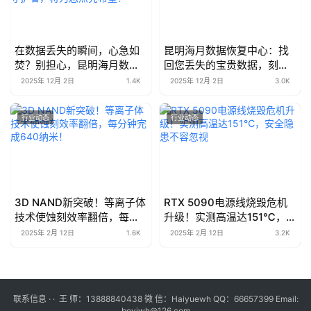
在数据丢失的瞬间，心急如
昆明海月数据恢复中心：找
焚？别担心，昆明海月数据
回您丢失的宝贵数据，刻不
恢复中心，您身边最值得信
容缓！
2025年 12月 2日
1.4K
2025年 12月 2日
3.0K
赖的数据守护者，将为您点
亮希望！
行业动态
行业动态
3D NAND新突破！等离子体
RTX 5090电源线烧毁危机
技术使蚀刻效率翻倍，每分
升级！实测高温达151℃，安
钟完成640纳米！
全隐患不容忽视
2025年 2月 12日
1.6K
2025年 2月 12日
3.2K
联系信息 · · 王 师：13888840438 微 信：Haiyuewh QQ：66657399 Email:
boyiwh@126.com