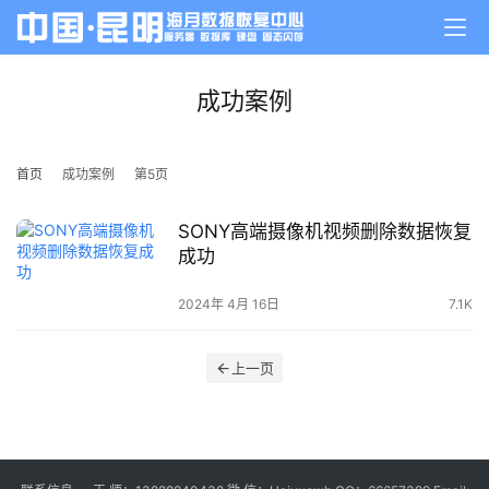
成功案例
首页
成功案例
第5页
SONY高端摄像机视频删除数据恢复
成功
2024年 4月 16日
7.1K
上一页